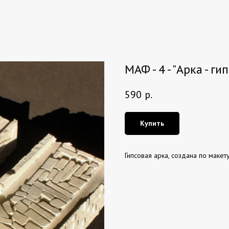
МАФ - 4 - "Арка - гип
590
р.
Купить
Гипсовая арка, создана по маке